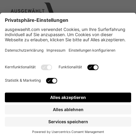
Über uns
Online Designer
Individual-Service
Kontakt
FAQ
Copyright © 2024 alle Rechte vorbehalten. Ausgewählt
Vertriebs GmbH, Am Biotop 3, 97259 Greußenheim |
Geschäftsführerin: Tanja Hammerl