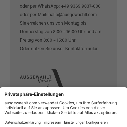
oder per WhatsApp:
+49 9369 9837-000
oder per Mail:
hallo@ausgewaehlt.com
Sie erreichen uns von Montag bis
Donnerstag von 8:00 – 16:00 Uhr und am
Freitag von 8:00 – 15:00 Uhr
Oder nutzen Sie unser
Kontaktformular
Über uns
Online Designer
Individual-Service
Kontakt