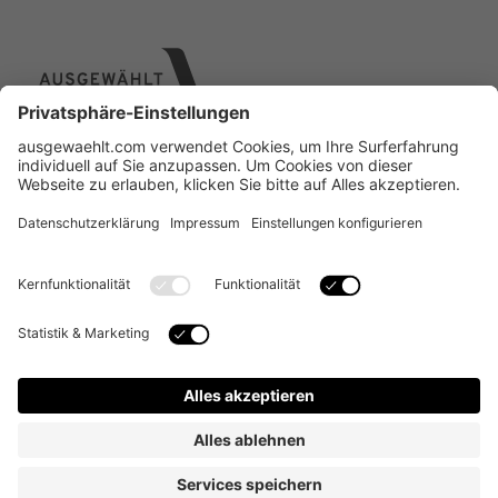
Über uns
Online Designer
Individual-Service
Kontakt
FAQ
Copyright © 2024 alle Rechte vorbehalten. Ausgewählt
Vertriebs GmbH, Am Biotop 3, 97259 Greußenheim |
Geschäftsführerin: Tanja Hammerl