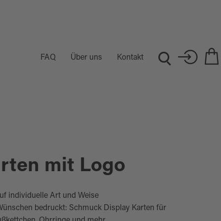
FAQ
Über uns
Kontakt
ten mit Logo
f individuelle Art und Weise
n Wünschen bedruckt: Schmuck Display Karten für
ußkettchen, Ohrringe und mehr