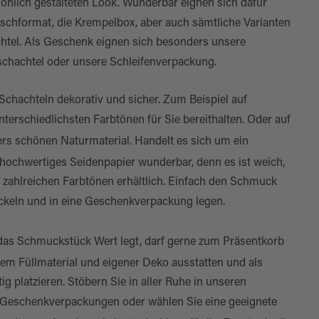
sönlich gestalteten Look. Wunderbar eignen sich dafür
nschformat
, die
Krempelbox
, aber auch sämtliche Varianten
htel. Als Geschenk eignen sich besonders unsere
schachtel
oder unsere
Schleifenverpackung
.
Schachteln dekorativ und sicher. Zum Beispiel auf
unterschiedlichsten Farbtönen für Sie bereithalten. Oder auf
rs schönen Naturmaterial. Handelt es sich um ein
r hochwertiges
Seidenpapier
wunderbar, denn es ist weich,
zahlreichen Farbtönen erhältlich. Einfach den Schmuck
keln und in eine
Geschenkverpackung
legen.
das Schmuckstück Wert legt, darf gerne zum
Präsentkorb
ndem
Füllmaterial
und eigener Deko ausstatten und als
g platzieren. Stöbern Sie in aller Ruhe in unseren
Geschenkverpackungen
oder wählen Sie eine geeignete