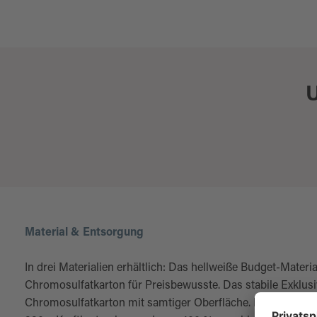
U
Material & Entsorgung
In drei Materialien erhältlich: Das hellweiße Budget-Materi
Chromosulfatkarton für Preisbewusste. Das stabile Exklusi
Chromosulfatkarton mit samtiger Oberfläche. Das nachhal