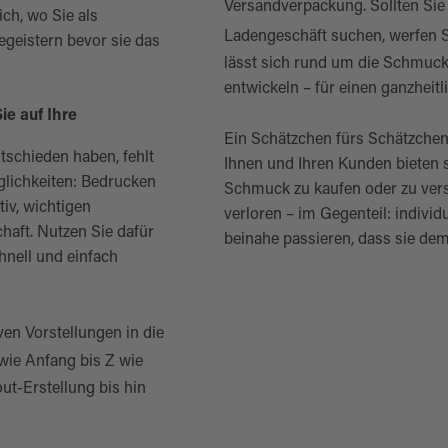
Versandverpackung
. Sollten Si
ch, wo Sie als
Ladengeschäft suchen, werfen S
geistern bevor sie das
lässt sich rund um die Schmuckk
entwickeln – für einen ganzhei
ie auf Ihre
Ein Schätzchen fürs Schätzchen, 
tschieden haben, fehlt
Ihnen und Ihren Kunden bieten 
glichkeiten: Bedrucken
Schmuck zu kaufen oder zu ver
iv, wichtigen
verloren – im Gegenteil: individ
aft. Nutzen Sie dafür
beinahe passieren, dass sie de
nell und einfach
ven Vorstellungen in die
 wie Anfang bis Z wie
ut-Erstellung bis hin