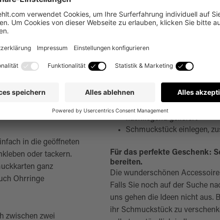
kkarten für
Schmuckkarten drucken lasse
 präsentieren, ist
passend für Halsketten, A
kkarten mit Logo,
in drei Materialien erhältlic
m ansprechenden Muster.
alle sichtbaren Seiten bedr
loch sind wie gemacht
ab 50 Stück erhältlich
flachliegend geliefert
Schmuckstück einlegen, z
nfach in die geöffneten
Für das perfekte Geschenk: 
nkleben oder tackern.
bereiten.
muckkarten ganz
Die wunderschönen Accessoires
auch Ohrringe
Falls Sie noch auf der Suche nac
uns gehen die Ideen nicht aus. 
ihr Schmuckstück zu verschenk
h zwischen zwei