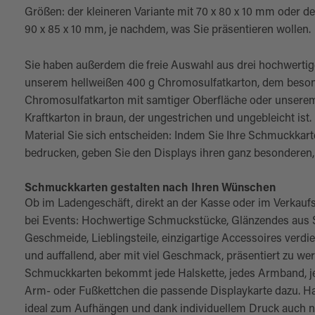
Größen: der kleineren Variante mit 70 x 80 x 10 mm oder d
90 x 85 x 10 mm, je nachdem, was Sie präsentieren wollen.
Sie haben außerdem die freie Auswahl aus drei hochwertig
unserem hellweißen 400 g Chromosulfatkarton, dem beson
Chromosulfatkarton mit samtiger Oberfläche oder unsere
Kraftkarton in braun, der ungestrichen und ungebleicht ist.
Material Sie sich entscheiden: Indem Sie Ihre Schmuckkarte
bedrucken, geben Sie den Displays ihren ganz besonderen, 
Schmuckkarten gestalten nach Ihren Wünschen
Ob im Ladengeschäft, direkt an der Kasse oder im Verkau
bei Events: Hochwertige Schmuckstücke, Glänzendes aus S
Geschmeide, Lieblingsteile, einzigartige Accessoires verd
und auffallend, aber mit viel Geschmack, präsentiert zu we
Schmuckkarten bekommt jede Halskette, jedes Armband, j
Arm- oder Fußkettchen die passende Displaykarte dazu. Ha
ideal zum Aufhängen und dank individuellem Druck auch 