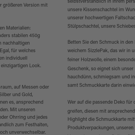
selbstverständlich in Ihrem per
er größeren Version mit
unsere
Kissenschachtel im Wu
unserer hochwertigen Faltschac
Stülpschachtel
, unsere
Schiebe
en Materialien:
ders stabilen 450g
Betten Sie den Schmuck in den 
m nachhaltigen
 Egal, für welches
weichem
SizzlePak
, das wir in 
n individuell
feiner
Holzwolle
, einem besonde
einzigartigen Look.
Geschenk, so eignet sich unse
hauchdünn, schmiegsam und in 
samt Schmuckkarte darin einwic
fsraum, auf Messen oder
ilber und Gold,
ienen es, ansprechend
Wer auf die passende Deko für 
rden. Mit unseren
greifen, diesen mit anspreche
eder Ohrring und jedes
Highlight die Schmuckkarte mitti
ndlich zum Festhalten,
Produktverpackungen
, unseren
noch unverwechselbar.