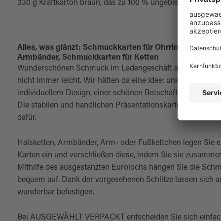
330 g Kraftkarton braun, das zu 100 % ungebleicht ist.
Alles, was glänzt: Schmuckkarten für Ohrringe, Schmuc
Armbänder, Schmuckkarten für Ketten
Wunderschönen Schmuck im Ladengeschäft ansprechend zu
nicht immer leicht. Wir hätten da eine Idee: unsere Schmuc
individuellem Design, einer schönen Botschaft oder eine
Die stabilen und handlichen Präsentationskarten mit Euro
dafür.
Halsketten, Armbänder, Arm- oder Fußkettchen legen Sie ei
Karten ein und verschließen diese, indem Sie sie zusamme
Mithilfe des ausgestanzten Eurolochs hängen Sie die Sch
bequem auf. Dank der vorgesehenen Schlitze lassen sich 
wunderbar befestigen.
Bei AUSGEWÄHLT VERPACKT entscheiden Sie sich einfac