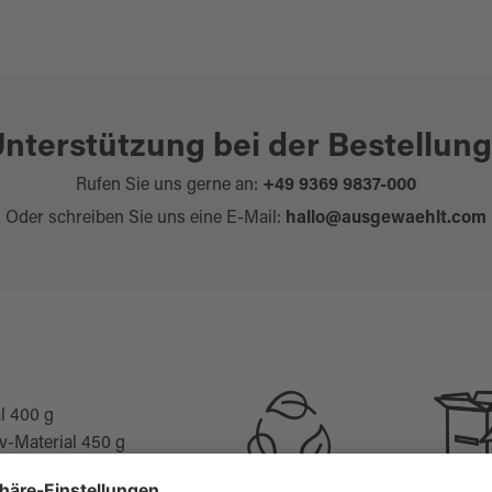
nterstützung bei der Bestellun
Rufen Sie uns gerne an:
+49 9369 9837-000
Oder schreiben Sie uns eine E-Mail:
hallo@ausgewaehlt.com
al 400 g
v-Material 450 g
tige Umwelt-Material