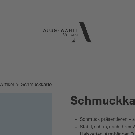
Artikel
>
Schmuckkarte
Schmuckkar
Schmuck präsentieren – au
Stabil, schön, nach Ihre
Halsketten, Armbänder, F