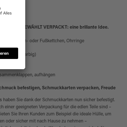
n bei AUSGEWÄHLT VERPACKT: eine brillante Idee.
rmbänder, Arm- oder Fußkettchen, Ohrringe
h
uckbar (4/0-farbig)
usammenklappen, aufhängen
Schmuck befestigen, Schmuckkarten verpacken, Freude
 haben Sie dank der Schmuckkarten nun sicher befestigt.
h einer geeigneten Verpackung für die edlen Teile sind –
Bieten Sie Ihren Kunden zum Beispiel die ideale Hülle, um
en oder sicher mit nach Hause zu nehmen –